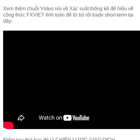
Xem thêm chuỗi Video nói về Xác suất thống kê để hiểu về
công thức FXVIET tính toán để từ bỏ lối trade short-term tại
đây:
Điểm tựa thứ hai: đó là CHIẾN LƯỢC GIAO DỊCH