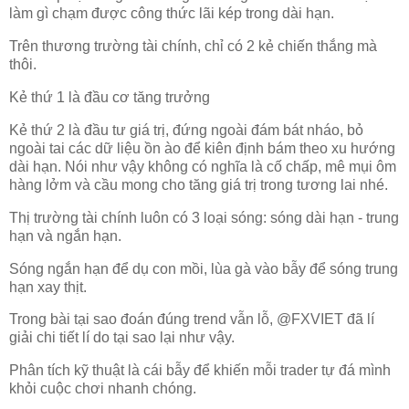
làm gì chạm được công thức lãi kép trong dài hạn.
Trên thương trường tài chính, chỉ có 2 kẻ chiến thắng mà
thôi.
Kẻ thứ 1 là đầu cơ tăng trưởng
Kẻ thứ 2 là đầu tư giá trị, đứng ngoài đám bát nháo, bỏ
ngoài tai các dữ liệu ồn ào để kiên định bám theo xu hướng
dài hạn. Nói như vậy không có nghĩa là cố chấp, mê mụi ôm
hàng lởm và cầu mong cho tăng giá trị trong tương lai nhé.
Thị trường tài chính luôn có 3 loại sóng: sóng dài hạn - trung
hạn và ngắn hạn.
Sóng ngắn hạn để dụ con mồi, lùa gà vào bẫy để sóng trung
hạn xay thịt.
Trong bài tại sao đoán đúng trend vẫn lỗ, @FXVIET đã lí
giải chi tiết lí do tại sao lại như vậy.
Phân tích kỹ thuật là cái bẫy để khiến mỗi trader tự đá mình
khỏi cuộc chơi nhanh chóng.