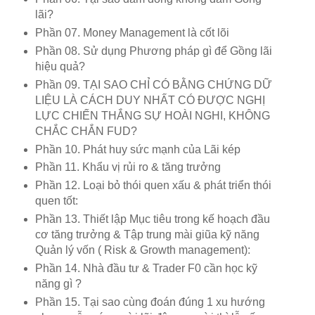
lãi?
Phần 07. Money Management là cốt lõi
Phần 08. Sử dụng Phương pháp gì để Gồng lãi
hiệu quả?
Phần 09. TẠI SAO CHỈ CÓ BẰNG CHỨNG DỮ
LIỆU LÀ CÁCH DUY NHẤT CÓ ĐƯỢC NGHỊ
LỰC CHIẾN THẮNG SỰ HOÀI NGHI, KHÔNG
CHẮC CHẮN FUD?
Phần 10. Phát huy sức mạnh của Lãi kép
Phần 11. Khẩu vị rủi ro & tăng trưởng
Phần 12. Loại bỏ thói quen xấu & phát triển thói
quen tốt:
Phần 13. Thiết lập Mục tiêu trong kế hoạch đầu
cơ tăng trưởng & Tập trung mài giũa kỹ năng
Quản lý vốn ( Risk & Growth management):
Phần 14. Nhà đầu tư & Trader F0 cần học kỹ
năng gì ?
Phần 15. Tại sao cùng đoán đúng 1 xu hướng