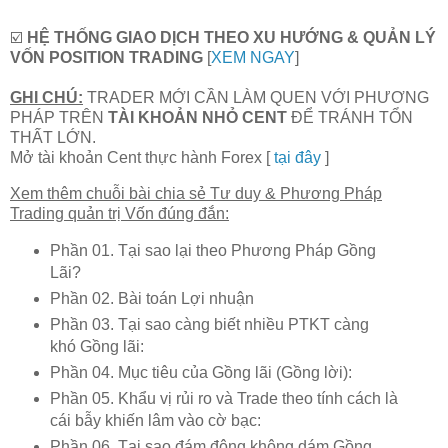
☑️
HỆ THỐNG GIAO DỊCH THEO XU HƯỚNG & QUẢN LÝ
VỐN POSITION TRADING
[
XEM NGAY
]
GHI CHÚ:
TRADER MỚI CẦN LÀM QUEN VỚI PHƯƠNG
PHÁP TRÊN
TÀI KHOẢN NHỎ CENT
ĐỂ TRÁNH TỔN
THẤT LỚN.
Mở tài khoản Cent thực hành Forex [
tại đây
]
Xem thêm chuỗi bài chia sẻ Tư duy & Phương Pháp
Trading quản trị Vốn đúng đắn:
Phần 01. Tại sao lại theo Phương Pháp Gồng
Lãi?
Phần 02. Bài toán Lợi nhuận
Phần 03. Tại sao càng biết nhiều PTKT càng
khó Gồng lãi:
Phần 04. Mục tiêu của Gồng lãi (Gồng lời):
Phần 05. Khẩu vị rủi ro và Trade theo tính cách là
cái bẫy khiến lâm vào cờ bạc:
Phần 06. Tại sao đám đông không dám Gồng