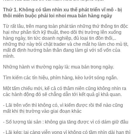
Thứ 1. Không có tầm nhìn xu thế phát triển vĩ mô - bị
thôi miên buộc phải loi nhoi mua bán hàng ngày
Từ rất lâu, trên mạng toàn phát tán những thứ thông tin độc
hại như phân tích kỹ thuật, theo dõi thị trường lên xuống
hàng ngày, tin tức doanh nghiệp, đủ loại tin đồn thổi,..
những thứ này trói chặt trader và che mắt họ làm cho mù tịt,
mất đi định hướng bản thân đang làm gì với số vốn của
mình.
Những hành vi thường ngày là: mua bán trong ngày.
Tìm kiếm các tín hiệu, phím hàng, kèo lướt sóng ngắn.
Một tấm chiếu mới, kể cả có thâm niên cũng không nhìn ra
các hành động đó sẽ chẳng dẫn tới kết quả gì khả quan.
- Lãi trên vốn thì không có, vì kiếm được rồi thế nào cũng
mất khi thị trường vào giai đoạn khác
- Số lượng tài sản : không gia tăng được vì có dám giữ đâu
- Lãi kép: lại càng viễn vong vì không có tầm nhìn dài hạn thì