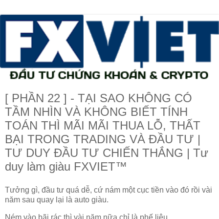
[ PHẦN 22 ] - TẠI SAO KHÔNG CÓ
TẦM NHÌN VÀ KHÔNG BIẾT TÍNH
TOÁN THÌ MÃI MÃI THUA LỖ, THẤT
BẠI TRONG TRADING VÀ ĐẦU TƯ |
TƯ DUY ĐẦU TƯ CHIẾN THẮNG | Tư
duy làm giàu FXVIET™
Tưởng gì, đầu tư quá dễ, cứ nám một cục tiền vào đó rồi vài
năm sau quay lại là auto giàu.
Ném vào bãi rác thì vài năm nữa chỉ là phế liệu.