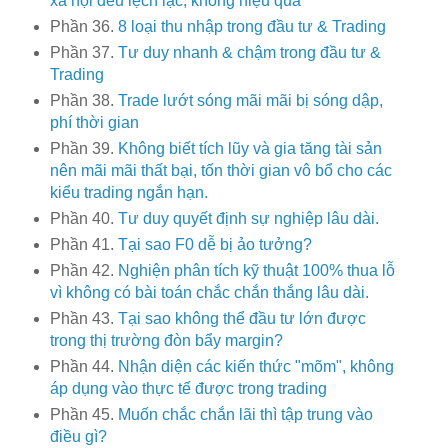
xã hội đều lệch lạc, không hiệu quả
Phần 36.
8 loại thu nhập trong đầu tư & Trading
Phần 37.
Tư duy nhanh & chậm trong đầu tư &
Trading
Phần 38.
Trade lướt sóng mãi mãi bị sóng dập,
phí thời gian
Phần 39.
Không biết tích lũy và gia tăng tài sản
nên mãi mãi thất bại, tốn thời gian vô bổ cho các
kiểu trading ngắn hạn.
Phần 40.
Tư duy quyết định sự nghiệp lâu dài.
Phần 41.
Tại sao F0 dễ bị ảo tưởng?
Phần 42.
Nghiện phân tích kỹ thuật 100% thua lỗ
vì không có bài toán chắc chắn thắng lâu dài.
Phần 43.
Tại sao không thể đầu tư lớn được
trong thị trường đòn bẩy margin?
Phần 44.
Nhận diện các kiến thức "mõm", không
áp dụng vào thực tế được trong trading
Phần 45.
Muốn chắc chắn lãi thì tập trung vào
điều gì?