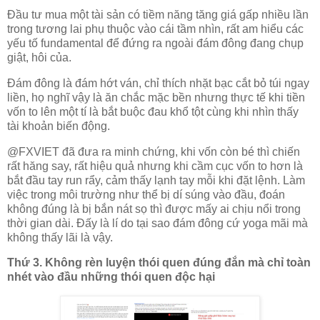
Đầu tư mua một tài sản có tiềm năng tăng giá gấp nhiều lần
trong tương lai phụ thuộc vào cái tầm nhìn, rất am hiểu các
yếu tố fundamental để đứng ra ngoài đám đông đang chụp
giật, hôi của.
Đám đông là đám hớt ván, chỉ thích nhặt bạc cắt bỏ túi ngay
liền, họ nghĩ vậy là ăn chắc mặc bền nhưng thực tế khi tiền
vốn to lên một tí là bắt buộc đau khổ tột cùng khi nhìn thấy
tài khoản biến động.
@FXVIET đã đưa ra minh chứng, khi vốn còn bé thì chiến
rất hăng say, rất hiệu quả nhưng khi cầm cục vốn to hơn là
bắt đầu tay run rẩy, cảm thấy lạnh tay mỗi khi đặt lệnh. Làm
việc trong môi trường như thể bị dí súng vào đầu, đoán
không đúng là bị bắn nát sọ thì được mấy ai chịu nổi trong
thời gian dài. Đấy là lí do tại sao đám đông cứ yoga mãi mà
không thấy lãi là vậy.
Thứ 3. Không rèn luyện thói quen đúng đắn mà chỉ toàn
nhét vào đầu những thói quen độc hại