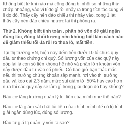
Không biết từ khi nào mà cộng đồng bị nhồi sọ những thứ
chớp nhoáng, vào vì lí do gì rồi nhảy ra trong tích tắc cũng vì
lí do đó. Thấy cấy nến đảo chiều thì nhảy vào, xong 1 lát
thấy cây nến đảo chiều ngược lại thì phóng ra.
Thứ 2. Không biết tính toán , phân bổ vốn để giải ngân
đúng lúc, đúng khối lượng nên không biết làm cách nào
để giảm thiểu tối đa rủi ro thua lỗ, mất tiền.
Tại thị trường VN, hiện nay đếm trên dưới 10 tổ chức quỹ
đầu tư theo chứng chỉ quỹ. Số lượng vốn của các quỹ này
gộp lại là con số tiền không hề nhỏ và phần lớn khoản vốn
này được đầu tư vào cổ phiếu. Có bao giờ bạn thắc mắc
nếu thị trường chứng khoán sập mạnh, rơi vào thị trường
gấu và kéo dài 2,3 năm, mức sụt giảm tới 50% hay cao hơn
nữa thì các quỹ này sẽ làm gì trong giai đoạn đó hay không?
Đầu cơ tăng trưởng quản lý túi tiền của mình như thế nào?
Đầu cơ là giám sát chặt túi tiền của chính mình để có lộ trình
giải ngân đúng lúc, đúng số lượng.
Đầu tư giá trị quản lý vốn ra sao?