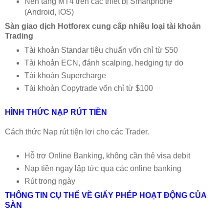
Nền tảng MT4 trên các thiết bị Smartphone
(Android, iOS)
Sàn giao dịch Hotforex cung cấp nhiều loại tài khoản
Trading
Tài khoản Standar tiêu chuẩn vốn chỉ từ $50
Tài khoản ECN, đánh scalping, hedging tự do
Tài khoản Supercharge
Tài khoản Copytrade vốn chỉ từ $100
HÌNH THỨC NẠP RÚT TIỀN
Cách thức Nạp rút tiện lợi cho các Trader.
Hỗ trợ Online Banking, không cần thẻ visa debit
Nạp tiền ngay lập tức qua các online banking
Rút trong ngày
THÔNG TIN CỤ THỂ VỀ GIẤY PHÉP HOẠT ĐỘNG CỦA
SÀN