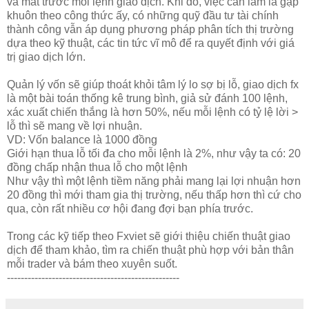
và mất trước mỗi lệnh giao dịch. Khi đó, việc cần làm là gập
khuôn theo công thức ấy, có những quỹ đầu tư tài chính
thành công vẫn áp dụng phương pháp phân tích thị trường
dựa theo kỹ thuật, các tin tức vĩ mô để ra quyết định với giá
trị giao dịch lớn.
Quản lý vốn sẽ giúp thoát khỏi tâm lý lo sợ bị lỗ, giao dịch fx
là một bài toán thống kê trung bình, giả sử đánh 100 lệnh,
xác xuất chiến thắng là hơn 50%, nếu mỗi lệnh có tỷ lệ lời >
lỗ thì sẽ mang về lợi nhuận.
VD: Vốn balance là 1000 đồng
Giới hạn thua lỗ tối đa cho mỗi lệnh là 2%, như vậy ta có: 20
đồng chấp nhận thua lỗ cho một lệnh
Như vậy thì một lệnh tiềm năng phải mang lại lợi nhuận hơn
20 đồng thì mới tham gia thị trường, nếu thấp hơn thì cứ cho
qua, còn rất nhiều cơ hội đang đợi bạn phía trước.
Trong các kỹ tiếp theo Fxviet sẽ giới thiệu chiến thuật giao
dịch để tham khảo, tìm ra chiến thuật phù hợp với bản thân
mỗi trader và bám theo xuyên suốt.
--------------------------------------------------