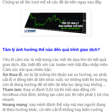
Chúng ta sẽ lần lượt mổ xẻ các đề tài trên ngay sau đây.
Tâm lý ảnh hưởng thế nào đến quá trình giao dịch?
Yếu tố cảm xúc là một trong các mối đe dọa lớn tới kết quả
giao dịch, đặc biệt đối với các trader mới bắt đầu nhập môn.
Cảm xúc trải qua nhiều bậc:
Sợ thua lỗ
, sợ bị lật xuồng khi đoán sai xu hướng, sợ phải
cắt lỗ vì đồng tiền đi liền khúc ruột, sợ không biết thị trường
còn đi đúng hướng để số tiền lãi tiếp tục tăng hay không ...
Tham lam:
thay vì đánh 0,01 lot thì mỗi dao động chỉ
hơn/thua chút đỉnh, không tạo cảm xúc thì nện phát 1 lot cho
nhanh.
Hoang mang:
sao mình đánh thế này mà mọi người đang
đi theo hướng khác, có nên cắt lỗ không hay kiên cường