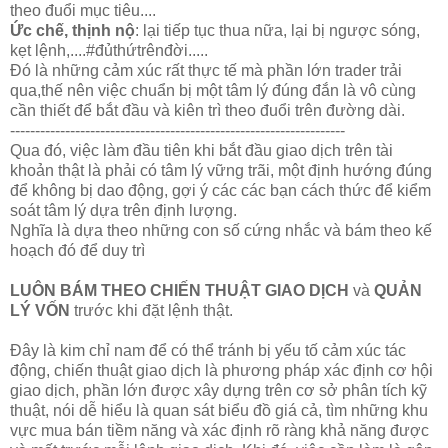
theo đuổi mục tiêu....
Ức chế, thịnh nộ
: lại tiếp tục thua nữa, lại bị ngược sóng,
kẹt lệnh,....#đủthứtrênđời.....
Đó là những cảm xúc rất thực tế mà phần lớn trader trải
qua,thế nên việc chuẩn bị một tâm lý đúng đắn là vô cùng
cần thiết để bắt đầu và kiên trì theo đuổi trên đường dài.
-------------------------------------------------------------------
Qua đó, việc làm đầu tiên khi bắt đầu giao dịch trên tài
khoản thật là phải có tâm lý vững trãi, một định hướng đúng
để không bị dao động, gợi ý các các bạn cách thức để kiểm
soát tâm lý dựa trên định lượng.
Nghĩa là dựa theo những con số cứng nhắc và bám theo kế
hoạch đó để duy trì
LUÔN BÁM THEO CHIẾN THUẬT GIAO DỊCH
và
QUẢN
LÝ VỐN
trước khi đặt lệnh thật.
Đây là kim chỉ nam để có thể tránh bị yếu tố cảm xúc tác
động, chiến thuật giao dịch là phương pháp xác định cơ hội
giao dịch, phần lớn được xây dựng trên cơ sở phân tích kỹ
thuật, nói dễ hiểu là quan sát biểu đồ giá cả, tìm những khu
vực mua bán tiềm năng và xác định rõ ràng khả năng được