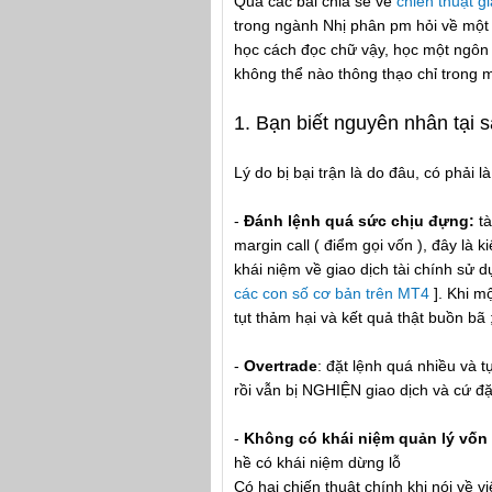
Qua các bài chia sẻ về
chiến thuật g
trong ngành Nhị phân pm hỏi về một 
học cách đọc chữ vậy, học một ngôn n
không thể nào thông thạo chỉ trong 
1. Bạn biết nguyên nhân tại 
Lý do bị bại trận là do đâu, có phải 
-
Đánh lệnh quá sức chịu đựng:
tà
margin call ( điểm gọi vốn ), đây là 
khái niệm về giao dịch tài chính sử d
các con số cơ bản trên MT4
]. Khi m
tụt thảm hại và kết quả thật buồn bã 
-
Overtrade
: đặt lệnh quá nhiều và 
rồi vẫn bị NGHIỆN giao dịch và cứ đặ
-
Không có khái niệm quản lý vốn
hề có khái niệm dừng lỗ
Có hai chiến thuật chính khi nói về 