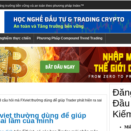
tăng trưởng bền vững và an toàn theo phương pháp Index™
 nghiệm thực chiến
Phương Pháp Compound Trend Trading
3 câu hỏi mà FXviet thường dùng để giúp Trader phát hiện ra sai
viet thường dùng để giúp
sai lầm của mình