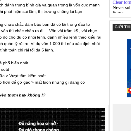
ách đánh trung bình giá và quan trọng là vốn cực mạnh
hi phát hiện sai lầm, thị trường chống lại bạn
ũng chưa chắc đảm bảo bạn đã có lãi trong đầu tư
GIỚI TH
n thì chắc chắn ra đi ... Vốn vài trăm k$ , vài chục
o đó cho dù có nhồi lệnh, đánh nhiều lệnh theo kiểu rải
h quản lý rủi ro. Ví dụ vốn 1.000 thì nếu xác định nhồi
tính toán chỉ rải tối đa 5 lệnh.
là phổ biến nhất.
 soát
a > Vượt tầm kiểm soát
 to hơn để gỡ gạc > mất luôn những gì đang có
kèo thơm hay không !?