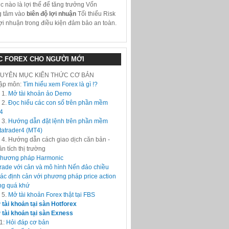
úc nào là lợi thế để tăng trưởng Vốn
g tâm vào
biên độ lợi nhuận
Tối thiểu Risk
ợi nhuận trong điều kiện đảm bảo an toàn.
C FOREX CHO NGƯỜI MỚI
UYÊN MỤC KIẾN THỨC CƠ BẢN
ập môn:
Tìm hiểu xem Forex là gì !?
 1.
Mở tài khoản ảo Demo
 2.
Đọc hiểu các con số trên phần mềm
4
 3.
Hướng dẫn đặt lệnh trên phần mềm
atrader4 (MT4)
 4. Hướng dẫn cách giao dịch căn bản -
n tích thị trường
hương pháp Harmonic
rade với cản và mô hình Nến đảo chiều
ác định cản với phương pháp price action
ng quá khứ
 5.
Mở tài khoản Forex thật tại FBS
tài khoản tại sàn Hotforex
tài khoản tại sàn Exness
1:
Hỏi đáp cơ bản