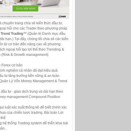
là chuyên trang chia sẻ kiến thức đầu tư,
ngoại hối cho các Trader theo phương pháp
Trend Trading
™ (Quản trị Danh mục đầu
dài hạn.) Tại đây, chúng tôi chia sẻ các kiến
tiễn từ cơ bản đến nâng cao về phương
ịch ngoại hối tạo lợi thế theo Trending &
n (Risk & Growth management).
c Forex cơ bản
kinh nghiệm cá nhân đã đạt hiệu quả
ầu tư tăng trưởng bền vững & an toàn
 Quản Lý Vốn Money Management & Trend
 đầu tư - giao dịch trung và dài hạn theo
oney management Compound Position
ui luật xác suất thống kê để biết chính xác
/thua của chiến lược trading. Bài toán Lợi
 thể
hệ thống Trading system để triển khai bài
uận.