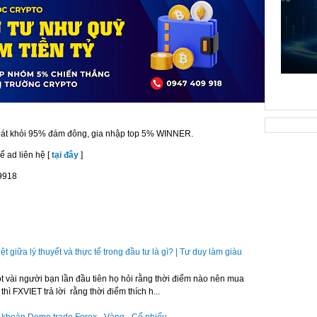
hoát khỏi 95% đám đông, gia nhập top 5% WINNER.
ể ad liên hệ [
tại đây
]
09918
ệt giữa lý thuyết và thực tế trong đầu tư là gì? | Tư duy làm giàu
t vài người bạn lần đầu tiên họ hỏi rằng thời điểm nào nên mua
hì FXVIET trả lời rằng thời điểm thích h...
khoản Demo trade Forex - Vàng - Cổ phiếu