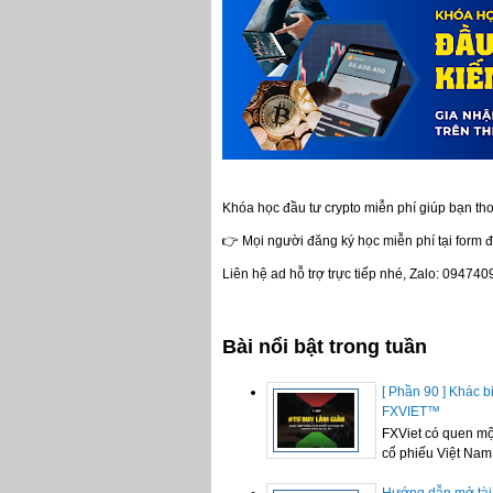
Khóa học đầu tư crypto miễn phí giúp bạn t
👉 Mọi người đăng ký học miễn phí tại form đ
Liên hệ ad hỗ trợ trực tiếp nhé, Zalo: 09474
Bài nổi bật trong tuần
[ Phần 90 ] Khác bi
FXVIET™
FXViet có quen mộ
cổ phiếu Việt Nam t
Hướng dẫn mở tài 