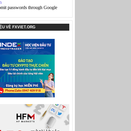
IỆU VỀ FXVIET.ORG