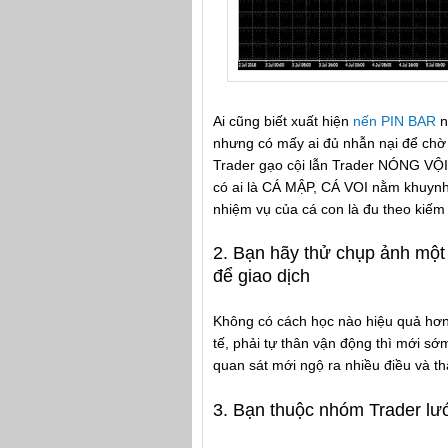
Ai cũng biết xuất hiện
nến PIN BAR
n
nhưng có mấy ai đủ nhẫn nại để chờ 
Trader gạo cội lẫn Trader NÓNG VỘI.
có ai là CÁ MẬP, CÁ VOI nằm khuynh
nhiệm vụ của cá con là đu theo kiếm 
2. Bạn hãy thử chụp ảnh một 
để giao dịch
Không có cách học nào hiệu quả hơn 
tế, phải tự thân vận động thì mới sớm
quan sát mới ngộ ra nhiều điều và t
3. Bạn thuộc nhóm Trader lư