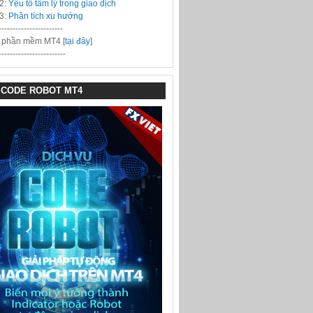
2:
Yếu tố tâm lý trong giao dịch
3:
Phân tích xu hướng
-----------------------
i phần mềm MT4 [
tại đây
]
------------------------
 CODE ROBOT MT4