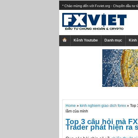
* Chào mừng đến với Fxviet.org - Chuyên đầu tư 
Kênh Youtube
Danh mục
Kinh
Home
»
kinh nghiem giao dich forex
» Top 
lầm của mình
Top 3 câu hỏi mà FX
Trader phát hiện ra 