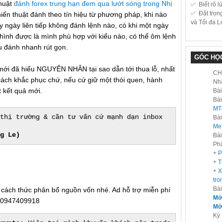
thuật
đánh forex trung hạn đem qua lướt sóng trong Nhị
✅ Biết rõ l
✅ Đặt trọn
ến thuật đánh theo tín hiệu từ phương pháp, khi nào
và Tối đa L
 ngày liên tiếp không đánh lệnh nào, có khi một ngày
hình được là mình phù hợp với kiểu nào, có thể ôm lệnh
u đánh nhanh rút gọn.
GÓC HỌ
r mới đã hiểu NGUYÊN NHÂN tại sao dẫn tới thua lỗ, nhất
CH
có cách khắc phục chứ, nếu cứ giữ một thói quen, hành
Nh
kết quả mới.
Bài
Bài
MT
thị trường & cần tư vấn cứ mạnh dạn inbox
Bài
Met
g Le)
Bài
Phâ
+
P
+
T
+
X
tro
Bài
ể cách thức phân bổ nguồn vốn nhé. Ad hỗ trợ miễn phí
Mở 
o: 0947409918
Mở 
Kỳ 