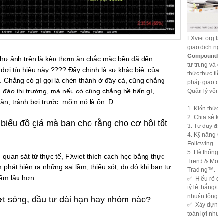
FXviet.org 
giao dịch 
Compound 
hư ảnh trên là kèo thơm ăn chắc mặc bền đã đến
tư trung và 
đợi tín hiệu này ???? Đấy chính là sự khác biệt của
thức thực 
 Chẳng có gì gọi là chén thánh ở đây cả, cũng chẳng
pháp giao d
 đảo thị trường, mà nếu có cũng chẳng hề hấn gì,
Quản lý vố
-----------
ăn, tránh bơi trước..mõm nó là ổn :D
1. Kiến thứ
2. Chia sẻ 
biểu đồ giá mà bạn cho rằng cho cơ hội tốt
3. Tư duy đ
4. Kỹ năng
Following.
5. Hệ thống
quan sát từ thực tế, FXviet thích cách học bằng thực
Trend & M
 phát hiện ra những sai lầm, thiếu sót, do đó khi bạn tự
Trading™.
hấm lâu hơn.
✅ Hiểu rõ q
tỷ lệ thắng
nhuận tổng
ớt sóng, đầu tư dài hạn hay nhóm nào?
✅ Xây dựng 
toán lợi nh