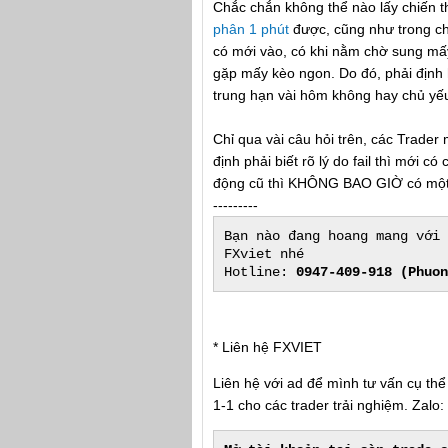
Chắc chắn không thể nào lấy chiến 
phân 1 phút
được, cũng như trong chi
có mới vào, có khi nằm chờ sung mấy
gặp mấy kèo ngon. Do đó, phải định 
trung hạn vài hôm không hay chủ yế
Chỉ qua vài câu hỏi trên, các Trade
định phải biết rõ lý do fail thì mới 
động cũ thì KHÔNG BAO GIỜ có một 
---------
Bạn nào đang hoang mang với 
FXviet nhé
Hotline:
0947-409-918 (Phuon
* Liên hệ FXVIET
Liên hệ với ad để mình tư vấn cụ th
1-1 cho các trader trải nghiệm. Zal