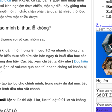
iao dịch
trên FXviet, có các bạn Trader mới nhập môn
số kinh nghiệm thực chiến, thật sự điều này giống như
gữ mới thì chắc chắn phải trải qua rất nhiều thứ lớp,
một sớm một chiều được.
sao mình bị thua lỗ không?
là thường rơi vô các nhóm sau:
i khoản nhỏ nhưng lệnh cực TO và nhanh chóng chạm
kiến kiến thức hết sức căn bản ngay từ buổi đầu học các
ụng đòn bẩy. Các bác xem chi tiết tại đây nhé [
Đọc hiểu
ột lệnh có volume quá cao thì nhanh chóng tài khoản bị
;(
tự tạo áp lực cho chính mình, trong ngày dù đạt mục tiêu
t lệnh đều như vắt chanh.
 mỗi lệnh
: lúc thì đặt 1 lot, lúc thì đặt 0,01 lot và không
việc CẮT LỖ