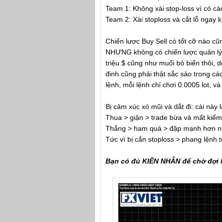
Team 1: Không xài stop-loss vì có c
Team 2: Xài stoploss và cắt lỗ ngay k
Chiến lược Buy Sell có tốt cỡ nào c
NHƯNG không có chiến lược quản lý vố
triệu $ cũng như muối bỏ biển thôi, d
đinh cũng phải thật sắc sảo trong các
lệnh, mỗi lệnh chỉ chơi 0.0005 lot, và 
Bị cảm xúc xỏ mũi và dắt đi: cái này 
Thua > giận > trade bừa và mất kiểm
Thắng > ham quá > đập mạnh hơn nữ
Tức vì bị cắn stoploss > phang lệnh
Bạn có đủ KIÊN NHẪN để chờ đợi 