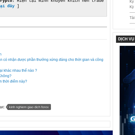
rypto:
Hiện tại mình khuyến khích nên trade
Kỳ 
ại đây
]
Kỳ 
----
Tả
----
DỊCH VỤ
n
ạn có nhận được phần thưởng xứng đáng cho thời gian và công
tại khác nhau thế nào ?
 Không?
in thời điểm này?
mục:
kinh nghiem giao dich forex