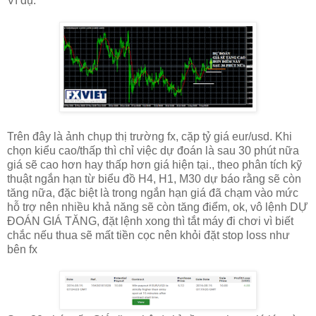
Ví dụ:
Trên đây là ảnh chụp thị trường fx, cặp tỷ giá eur/usd. Khi
chọn kiểu cao/thấp thì chỉ việc dự đoán là sau 30 phút nữa
giá sẽ cao hơn hay thấp hơn giá hiện tại., theo phân tích kỹ
thuật ngắn hạn từ biểu đồ H4, H1, M30 dự báo rằng sẽ còn
tăng nữa, đặc biệt là trong ngắn hạn giá đã chạm vào mức
hỗ trợ nên nhiều khả năng sẽ còn tăng điểm, ok, vô lệnh DỰ
ĐOÁN GIÁ TĂNG, đặt lệnh xong thì tắt máy đi chơi vì biết
chắc nếu thua sẽ mất tiền cọc nên khỏi đặt stop loss như
bên fx