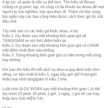
ít áp lực và quản lý vốn cụ thể hơn. Tìm hiểu về Binary
chẳng có gì phức tạp, nó cũng có tài khoản ảo demo để mọi
người tự trải nghiệm, học qua thực tế. Thậm chí đọc xong
bài ngắn này các bạn cũng hiểu được cách thức gd rồi, bắt
đầu nhé.
Tùy mỗi sàn có các kiểu gd khác nhau, ví dụ:
Kiểu 1. Dự đoán sau một khoảng thời gian giá sẽ
TĂNG/GIẢM so với thời điểm hiện tại
Kiểu 2. Dự đoán sau một khoảng thời gian giá có CHẠM
một điểm nhất định nào không
Kiểu 3. Trong khoảng thời gian giá có nằm trong một vùng
hay không
Khi bạn tìm hiểu thì mỗi dịch vụ đưa ra quy định luật chơi
riêng, cơ bản nhất là kiểu 1, ngay bây giờ @FXviet giới
thiệu loại hình tăng/giảm ở kiểu 1 nhé.
Luật chơi là DỰ ĐOÁN sau một khoảng thời gian ( có thể
tùy chọn 15 phút, 30 phút, 1 giờ, 1 ngày,..) giá sẽ cao hay
thấp hơn GIÁ HIỆN TẠI.