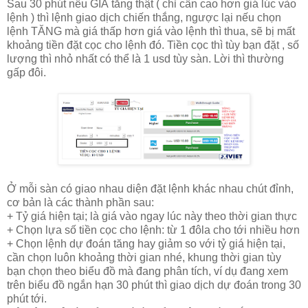
Sau 30 phút nếu GIÁ tăng thật ( chỉ cần cao hơn giá lúc vào
lệnh ) thì lệnh giao dịch chiến thắng, ngược lại nếu chọn
lệnh TĂNG mà giá thấp hơn giá vào lệnh thì thua, sẽ bị mất
khoảng tiền đặt cọc cho lệnh đó. Tiền cọc thì tùy bạn đặt , số
lượng thì nhỏ nhất có thể là 1 usd tùy sàn. Lời thì thường
gấp đôi.
Ở mỗi sàn có giao nhau diện đặt lệnh khác nhau chút đỉnh,
cơ bản là các thành phần sau:
+ Tỷ giá hiện tại; là giá vào ngay lúc này theo thời gian thực
+ Chọn lựa số tiền cọc cho lệnh: từ 1 đôla cho tới nhiều hơn
+ Chọn lệnh dự đoán tăng hay giảm so với tỷ giá hiện tại,
cần chọn luôn khoảng thời gian nhé, khung thời gian tùy
bạn chọn theo biểu đồ mà đang phân tích, ví dụ đang xem
trên biểu đồ ngắn hạn 30 phút thì giao dịch dự đoán trong 30
phút tới.