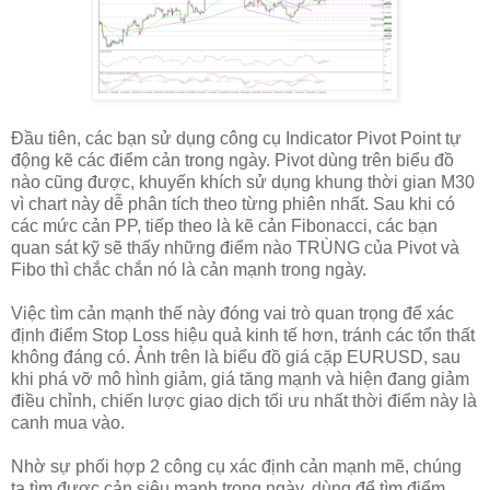
Đầu tiên, các bạn sử dụng công cụ Indicator Pivot Point tự
động kẽ các điểm cản trong ngày. Pivot dùng trên biểu đồ
nào cũng được, khuyến khích sử dụng khung thời gian M30
vì chart này dễ phân tích theo từng phiên nhất. Sau khi có
các mức cản PP, tiếp theo là kẽ cản Fibonacci, các bạn
quan sát kỹ sẽ thấy những điểm nào TRÙNG của Pivot và
Fibo thì chắc chắn nó là cản mạnh trong ngày.
Việc tìm cản mạnh thế này đóng vai trò quan trọng để xác
định điểm Stop Loss hiệu quả kinh tế hơn, tránh các tổn thất
không đáng có. Ảnh trên là biểu đồ giá cặp EURUSD, sau
khi phá vỡ mô hình giảm, giá tăng mạnh và hiện đang giảm
điều chỉnh, chiến lược giao dịch tối ưu nhất thời điểm này là
canh mua vào.
Nhờ sự phối hợp 2 công cụ xác định cản mạnh mẽ, chúng
ta tìm được cản siêu mạnh trong ngày, dùng để tìm điểm