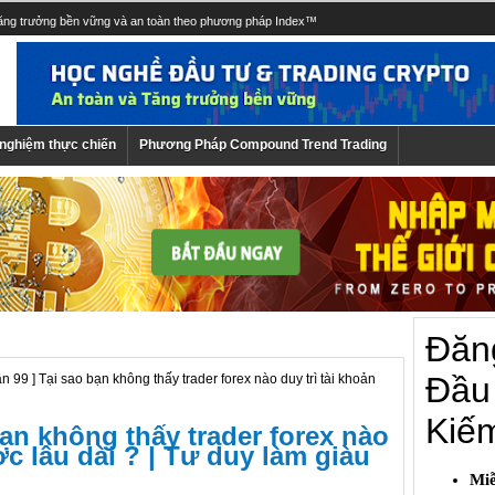
tăng trưởng bền vững và an toàn theo phương pháp Index™
 nghiệm thực chiến
Phương Pháp Compound Trend Trading
ần 99 ] Tại sao bạn không thấy trader forex nào duy trì tài khoản
bạn không thấy trader forex nào
ợc lâu dài ? | Tư duy làm giàu