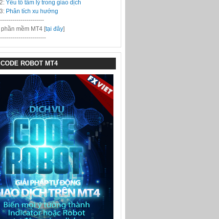
2:
Yếu tố tâm lý trong giao dịch
3:
Phân tích xu hướng
-----------------------
i phần mềm MT4 [
tại đây
]
------------------------
 CODE ROBOT MT4