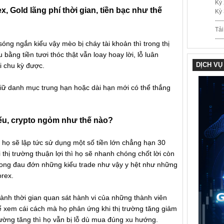
Kỳ 
x, Gold lãng phí thời gian, tiền bạc như thế
Kỳ 
----
Tả
----
ng ngắn kiểu vậy mèo bị cháy tài khoản thì trong thị
ằng tiền tươi thóc thật vẫn loay hoay lời, lỗ luân
DỊCH VỤ
i chu kỳ được.
iữ danh mục trung hạn hoặc dài hạn mới có thể thắng
ếu, crypto ngỏm như thế nào?
 họ sẽ lập tức sử dụng một số tiền lớn chẳng hạn 30
thị trường thuận lợi thì họ sẽ nhanh chóng chốt lời còn
t trong đau đớn những kiểu trade như vậy y hệt như những
orex.
ành thời gian quan sát hành vi của những thành viên
ể xem cái cách mà họ phản ứng khi thị trường tăng giảm
trường tăng thì họ vẫn bị lỗ dù mua đúng xu hướng.