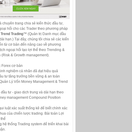
là chuyên trang chia sẻ kiến thức đầu tư,
ngoại hối cho các Trader theo phương pháp
Trend Trading
™ (Quản trị Danh mục đầu
dài hạn.) Tại đây, chúng tôi chia sẻ các kiến
tiễn từ cơ bản đến nâng cao về phương
ịch ngoại hối tạo lợi thế theo Trending &
n (Risk & Growth management).
c Forex cơ bản
kinh nghiệm cá nhân đã đạt hiệu quả
ầu tư tăng trưởng bền vững & an toàn
 Quản Lý Vốn Money Management & Trend
 đầu tư - giao dịch trung và dài hạn theo
oney management Compound Position
ui luật xác suất thống kê để biết chính xác
/thua của chiến lược trading. Bài toán Lợi
 thể
hệ thống Trading system để triển khai bài
uận.