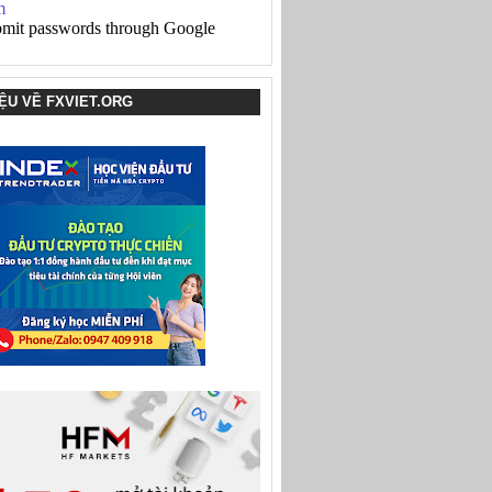
IỆU VỀ FXVIET.ORG