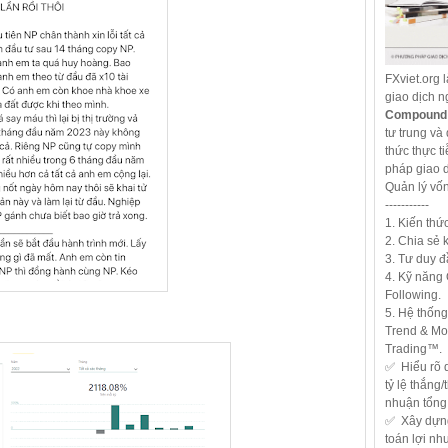
FXviet.org 
giao dịch 
Compound 
tư trung và 
thức thực 
pháp giao d
Quản lý vố
-----------
1. Kiến thứ
2. Chia sẻ 
3. Tư duy đ
4. Kỹ năng
Following.
5. Hệ thống
Trend & M
Trading™.
✅ Hiểu rõ q
tỷ lệ thắng
nhuận tổng
✅ Xây dựng 
toán lợi nh