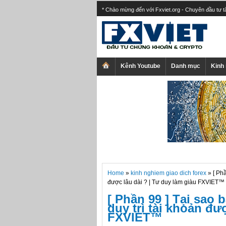
* Chào mừng đến với Fxviet.org - Chuyên đầu tư 
Kênh Youtube
Danh mục
Kinh
Home
»
kinh nghiem giao dich forex
» [ Ph
được lâu dài ? | Tư duy làm giàu FXVIET™
[ Phần 99 ] Tại sao 
duy trì tài khoản đư
FXVIET™