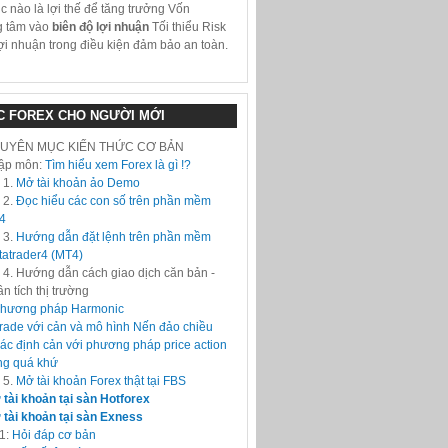
úc nào là lợi thế để tăng trưởng Vốn
g tâm vào
biên độ lợi nhuận
Tối thiểu Risk
ợi nhuận trong điều kiện đảm bảo an toàn.
C FOREX CHO NGƯỜI MỚI
UYÊN MỤC KIẾN THỨC CƠ BẢN
ập môn:
Tìm hiểu xem Forex là gì !?
 1.
Mở tài khoản ảo Demo
 2.
Đọc hiểu các con số trên phần mềm
4
 3.
Hướng dẫn đặt lệnh trên phần mềm
atrader4 (MT4)
 4. Hướng dẫn cách giao dịch căn bản -
n tích thị trường
hương pháp Harmonic
rade với cản và mô hình Nến đảo chiều
ác định cản với phương pháp price action
ng quá khứ
 5.
Mở tài khoản Forex thật tại FBS
tài khoản tại sàn Hotforex
tài khoản tại sàn Exness
1:
Hỏi đáp cơ bản