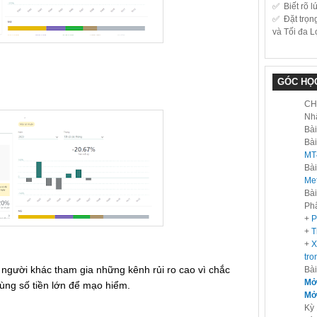
✅ Biết rõ l
✅ Đặt trọn
và Tối đa L
GÓC HỌ
CH
Nh
Bài
Bài
MT
Bài
Met
Bài
Phâ
+
P
+
T
+
X
tro
 người khác tham gia những kênh rủi ro cao vì chắc
Bài
Mở 
dùng số tiền lớn để mạo hiểm.
Mở 
Kỳ 