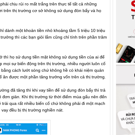
hải chịu rủi ro mất trắng trên thực tế tất cả những
lời trên thị trường cơ sở không sử dụng đòn bẩy và họ
chỉ dành một khoản tiền nhỏ khoảng tầm 5 triệu 10 triệu
rưởng thì các bạn giỏi lắm cũng chỉ tính trên phần trăm
ở thì họ sử dụng tiền mặt không sử dụng tiền của ai để
p mọi sự biến động trên thị trường, nhiều người luôn cố
h bằng cách lướt sóng chứ không hề có khái niệm quản
ể ăn được một phần tăng trưởng vốn trên cả thị trường.
ường đã tăng thì khi vay tiền để sử dụng đòn bẩy thì trả
ề đơn giản. Khi thị trường từ thời điểm mùa gấu nên đến
ẽ trải qua rất nhiều biến cố chứ không phải đi một mạch
 vay đều bị thị trường nghiền nát.