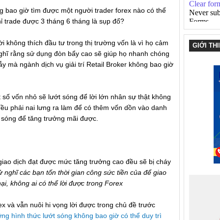
g bao giờ tìm được một người trader forex nào có thể
hỉ trade được 3 tháng 6 tháng là sụp đổ?
 không thích đầu tư trong thị trường vốn là vì họ cảm
GIỚI TH
 nghĩ rằng sử dụng đòn bẩy cao sẽ giúp họ nhanh chóng
y mà ngành dịch vụ giải trí Retail Broker không bao giờ
ố vốn nhỏ sẽ lướt sóng để lời lớn nhân sự thật không
đều phải nai lưng ra làm để có thêm vốn dồn vào danh
t sóng để tăng trưởng mãi được.
 giao dịch đạt được mức tăng trưởng cao đều sẽ bị cháy
 nghĩ các bạn tốn thời gian công sức tiền của để giao
ại, không ai có thể lời được trong Forex
x và vẫn nuôi hi vọng lời được trong chủ đề trước
hững hình thức lướt sóng không bao giờ có thể duy trì