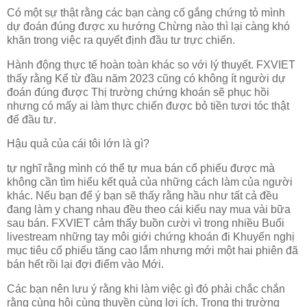
Có một sự thật rằng các bạn càng cố gắng chứng tỏ mình
dự đoán đúng được xu hướng Chừng nào thì lại càng khó
khăn trong việc ra quyết định đầu tư trực chiến.
Hành động thực tế hoàn toàn khác so với lý thuyết. FXVIET
thấy rằng Kể từ đầu năm 2023 cũng có không ít người dự
đoán đúng được Thị trường chứng khoán sẽ phục hồi
nhưng có mấy ai làm thực chiến được bỏ tiền tươi tóc thật
để đầu tư.
Hậu quả của cái tôi lớn là gì?
tự nghĩ rằng mình có thể tự mua bán cổ phiếu được mà
không cần tìm hiểu kết quả của những cách làm của người
khác. Nếu bạn để ý bạn sẽ thấy rằng hầu như tất cả đều
đang làm y chang nhau đều theo cái kiểu nay mua vài bữa
sau bán. FXVIET cảm thấy buồn cười vì trong nhiều Buổi
livestream những tay môi giới chứng khoán đi Khuyến nghị
mục tiêu cổ phiếu tăng cao lắm nhưng mới một hai phiên đã
bán hết rồi lại đợi điểm vào Mới.
Các bạn nên lưu ý rằng khi làm việc gì đó phải chắc chắn
rằng cùng hội cùng thuyền cùng lợi ích. Trong thị trường