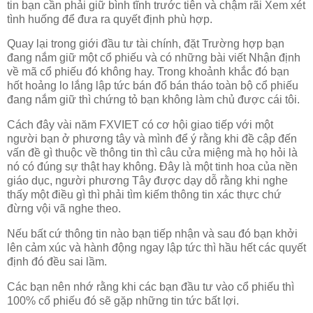
tin bạn cần phải giữ bình tĩnh trước tiên và chậm rãi Xem xét
tình huống để đưa ra quyết định phù hợp.
Quay lại trong giới đầu tư tài chính, đặt Trường hợp bạn
đang nắm giữ một cổ phiếu và có những bài viết Nhận định
về mã cổ phiếu đó không hay. Trong khoảnh khắc đó bạn
hốt hoảng lo lắng lập tức bán đổ bán tháo toàn bộ cổ phiếu
đang nắm giữ thì chứng tỏ bạn không làm chủ được cái tôi.
Cách đây vài năm FXVIET có cơ hội giao tiếp với một
người bạn ở phương tây và mình để ý rằng khi đề cập đến
vấn đề gì thuộc về thông tin thì câu cửa miệng mà họ hỏi là
nó có đúng sự thật hay không. Đây là một tinh hoa của nền
giáo dục, người phương Tây được dạy dỗ rằng khi nghe
thấy một điều gì thì phải tìm kiếm thông tin xác thực chứ
đừng vội vã nghe theo.
Nếu bất cứ thông tin nào bạn tiếp nhận và sau đó bạn khởi
lên cảm xúc và hành động ngay lập tức thì hầu hết các quyết
định đó đều sai lầm.
Các bạn nên nhớ rằng khi các bạn đầu tư vào cổ phiếu thì
100% cổ phiếu đó sẽ gặp những tin tức bất lợi.