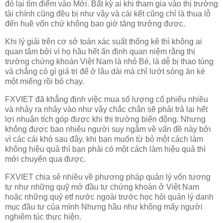
đó lại tìm điểm vào Mới. Bất kỳ ai khi tham gia vào thị trường
tài chính cũng đều bị như vậy và cái kết cũng chỉ là thua lỗ
đến huề vốn chứ không bao giờ tăng trưởng được.
Khi lý giải trên cơ sở toán xác suất thống kê thì không ai
quan tâm bởi vì họ hầu hết ấn định quan niệm rằng thị
trường chứng khoán Việt Nam là nhỏ Bé, là dễ bị thao túng
và chẳng có gì giá trị để ở lâu dài mà chỉ lướt sóng ăn ké
một miếng rồi bỏ chạy.
FXVIET đã khẳng định việc mua số lượng cổ phiếu nhiều
và nhảy ra nhảy vào như vậy chắc chắn sẽ phải trả lại hết
lợi nhuận tích góp được khi thị trường biến động. Nhưng
không được bao nhiêu người suy ngẫm về vấn đề này bởi
vì các cái khó sau đây. khi bạn muốn từ bỏ một cách làm
không hiệu quả thì bạn phải có một cách làm hiệu quả thì
mới chuyển qua được.
FXVIET chia sẻ nhiều về phương pháp quản lý vốn tương
tự như những quỹ mở đầu tư chứng khoán ở Việt Nam
hoặc những quỷ etf nước ngoài trước học hỏi quản lý danh
mục đầu tư của mình Nhưng hầu như không mấy người
nghiêm túc thực hiện.