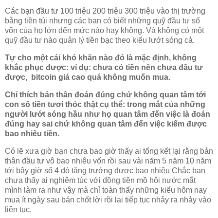
Các bạn đầu tư 100 triệu 200 triệu 300 triệu vào thị trường
bằng tiền túi nhưng các bạn có biết những quỹ đầu tư số
vốn của họ lớn đến mức nào hay không. Và không có một
quỹ đầu tư nào quản lý tiền bạc theo kiểu lướt sóng cả.
Tự cho một cái khó khăn nào đó là mặc định, không
khắc phục được: ví dụ: chưa có tiền nên chưa đầu tư
được, bitcoin giá cao quá không muốn mua.
Chỉ thích bản thân đoán đúng chứ không quan tâm tới
con số tiền tươi thóc thật cụ thể: trong mắt của những
người lướt sóng hầu như họ quan tâm đến việc là đoán
đúng hay sai chứ không quan tâm đến việc kiếm được
bao nhiêu tiền.
Có lẽ xưa giờ bạn chưa bao giờ thấy ai tổng kết lại rằng bản
thân đầu tư vô bao nhiêu vốn rồi sau vài năm 5 năm 10 năm
tới bây giờ số 4 đó tăng trưởng được bao nhiêu Chắc bạn
chưa thấy ai nghiêm túc với đồng tiền mồ hôi nước mắt
mình làm ra như vậy mà chỉ toàn thấy những kiểu hôm nay
mua ít ngày sau bán chốt lời rồi lại tiếp tục nhảy ra nhảy vào
liên tục.