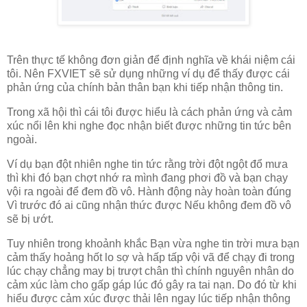
Trên thực tế không đơn giản để định nghĩa về khái niệm cái
tôi. Nên FXVIET sẽ sử dụng những ví dụ để thấy được cái
phản ứng của chính bản thân bạn khi tiếp nhận thông tin.
Trong xã hội thì cái tôi được hiểu là cách phản ứng và cảm
xúc nổi lên khi nghe đọc nhận biết được những tin tức bên
ngoài.
Ví dụ bạn đột nhiên nghe tin tức rằng trời đột ngột đổ mưa
thì khi đó bạn chợt nhớ ra mình đang phơi đồ và bạn chạy
vội ra ngoài để đem đồ vô. Hành động này hoàn toàn đúng
Vì trước đó ai cũng nhận thức được Nếu không đem đồ vô
sẽ bị ướt.
Tuy nhiên trong khoảnh khắc Bạn vừa nghe tin trời mưa bạn
cảm thấy hoảng hốt lo sợ và hấp tấp vội vã để chạy đi trong
lúc chạy chẳng may bị trượt chân thì chính nguyên nhân do
cảm xúc làm cho gấp gáp lúc đó gây ra tai nạn. Do đó từ khi
hiểu được cảm xúc được thải lên ngay lúc tiếp nhận thông