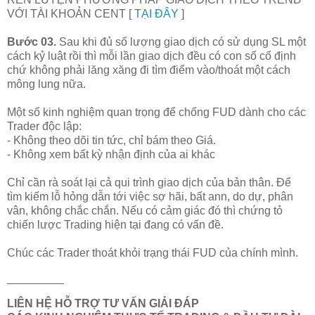
VỚI TÀI KHOẢN CENT [
TẠI ĐÂY
]
Bước 03.
Sau khi đủ số lượng giao dịch có sử dụng SL một
cách kỷ luật rồi thì mỗi lần giao dịch đều có con số cố định
chứ không phải lăng xăng đi tìm điểm vào/thoát một cách
mông lung nữa.
Một số kinh nghiệm quan trọng để chống FUD dành cho các
Trader độc lập:
- Không theo dõi tin tức, chỉ bám theo Giá.
- Không xem bất kỳ nhận định của ai khác
Chỉ cần rà soát lại cả qui trình giao dịch của bản thân. Để
tìm kiếm lỗ hỏng dẫn tới việc sợ hãi, bất ann, do dự, phân
vân, không chắc chắn. Nếu có cảm giác đó thì chứng tỏ
chiến lược Trading hiện tại đang có vấn đề.
Chúc các Trader thoát khỏi trạng thái FUD của chính mình.
_________
LIÊN HỆ HỖ TRỢ TƯ VẤN GIẢI ĐÁP