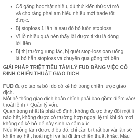
Cố gắng học thật nhiều, đủ thứ kiến thức vĩ mô
và cho rằng phải am hiểu nhiều mới trade tốt
được.
Bị stoploss 1 lần là sau đó bỏ luôn stoploss
Vì lỗ nhiều quá nên thấy lãi được tí xíu là đóng
lời liền
Bị thị trường rung lắc, bị quét stop-loss oan uổng
là bỏ hẳn stoploss và chuyển qua gồng tới bến
GIẢI PHÁP TRIỆT TIÊU TÂM LÝ FUD BẰNG VIỆC CỐ
ĐỊNH CHIẾN THUẬT GIAO DỊCH.
FUD
được tạo ra bởi do có kẻ hở trong chiến lược giao
dịch.
Một hệ thống giao dịch hoàn chỉnh phải bao gồm: điểm vào/
thoát lệnh + Quản lý vốn.
Quan trọng nhất là phải cố định, không được thay đổi một li
nào hết, không được có trường hợp ngoại lệ thì khi đó mới
không có kẻ hở để nảy sinh ra cảm xúc.
Nếu không làm được điều đó, chỉ cần bị thất bại vài lần sẽ
khiến sợ hãi, hoài nghi và lại đi tìm chiến thuật khác. Mấu