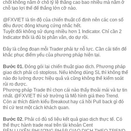
chốt không nằm ở chỗ tỷ lệ thắng cao bao nhiều mà nằm ở
chỗ tạo lợi thế để thắng lớn cỡ nào.
@FXVIET là tín độ của chiến thuật cố định nên các con số
đều được đóng khung cứng nhắc hết.
Tuyệt đối không sử dụng nhiều hơn 1 Indicator. Chỉ cần 2
Indicator thôi là đủ bị phân vân, do dự rồi.
Đây là công đoạn mỗi Trader phải tự nỗ lực. Cần cải tiến để
khắc phục điểm yếu của phương pháp hiện tại.
Bước 01.
Đóng gói lại chiến thuật giao dịch. Phương pháp
giao dịch phải có stoploss. Nếu không dùng SL thì không thể
nào đo lường được hiệu quả và cũng không thể kiểm soát
rủi ro được.
Phương pháp Trade thì chọn cái nào thấy thoải mái và tự tin
nhất. @FXVIET thì sở trường là Mô hình giá theo Trend.
Còn ai thích đánh kiểu Breakout hay cá hồi Pull back gì đó
thì cứ test một cách khách quan.
Bước 02.
Phải có đủ số liệu kết quả giao dịch thực tế. Có
thể thực hành trade real trên tài khoản Cent
RÈN LUYỆN PHƯƠNG PHÁP GIAO DỊCH THEO TREND