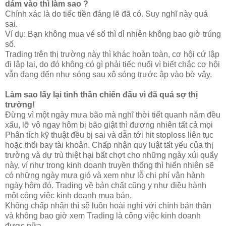
dám vào thì làm sao ?
Chính xác là do tiếc tiền đáng lẽ đã có. Suy nghĩ này quá
sai.
Ví dụ: Bạn không mua vé số thì dỉ nhiên không bao giờ trúng
số.
Trading trên thị trường này thì khác hoàn toàn, cơ hội cứ lập
đi lập lại, do đó không có gì phải tiếc nuối vì biết chắc cơ hội
vẫn đang đến như sóng sau xô sóng trước ập vào bờ vậy.
Làm sao lấy lại tinh thần chiến đấu vì đã quá sợ thị
trường!
Đừng vì một ngày mưa bão mà nghĩ thời tiết quanh năm đều
xấu, lỡ vô ngay hôm bị bão giật thì đương nhiên tất cả mọi
Phân tích kỹ thuật đều bị sai và dẫn tới hit stoploss liên tục
hoặc thổi bay tài khoản. Chấp nhận quy luật tất yếu của thị
trường và dự trù thiệt hại bất chợt cho những ngày xúi quẩy
này, ví như trong kinh doanh truyền thống thì hiển nhiên sẽ
có những ngày mưa gió và xem như lỗ chi phí vận hành
ngày hôm đó. Trading về bản chất cũng y như điều hành
một công việc kinh doanh mua bán.
Không chấp nhận thì sẽ luôn hoài nghi với chính bản thân
và không bao giờ xem Trading là công việc kinh doanh
được nữa.