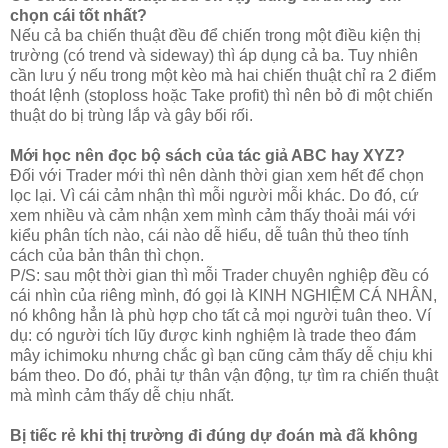
chọn cái tốt nhất?
Nếu cả ba chiến thuật đều để chiến trong một điều kiện thị
trường (có trend và sideway) thì áp dụng cả ba. Tuy nhiên
cần lưu ý nếu trong một kèo mà hai chiến thuật chỉ ra 2 điểm
thoát lệnh (stoploss hoặc Take profit) thì nên bỏ đi một chiến
thuật do bị trùng lắp và gây bối rối.
Mới học nên đọc bộ sách của tác giả ABC hay XYZ?
Đối với Trader mới thì nên dành thời gian xem hết để chọn
lọc lại. Vì cái cảm nhận thì mỗi người mỗi khác. Do đó, cứ
xem nhiều và cảm nhận xem mình cảm thấy thoải mái với
kiểu phân tích nào, cái nào dễ hiểu, dễ tuân thủ theo tính
cách của bản thân thì chọn.
P/S: sau một thời gian thì mỗi Trader chuyên nghiệp đều có
cái nhìn của riêng mình, đó gọi là KINH NGHIỆM CÁ NHÂN,
nó không hẳn là phù hợp cho tất cả mọi người tuân theo. Ví
dụ: có người tích lũy được kinh nghiệm là trade theo đám
mây ichimoku nhưng chắc gì bạn cũng cảm thấy dễ chịu khi
bám theo. Do đó, phải tự thân vận động, tự tìm ra chiến thuật
mà mình cảm thấy dễ chịu nhất.
Bị tiếc rẻ khi thị trường đi đúng dự đoán mà đã không