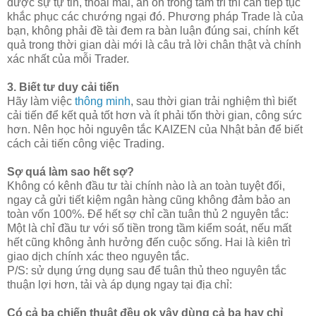
được sự tự tin, thoải mái, an ổn trong tâm trí thì cần tiếp tục
khắc phục các chướng ngại đó. Phương pháp Trade là của
bạn, không phải đề tài đem ra bàn luận đúng sai, chính kết
quả trong thời gian dài mới là câu trả lời chân thật và chính
xác nhất của mỗi Trader.
3. Biết tư duy cải tiến
Hãy làm việc
thông minh
, sau thời gian trải nghiệm thì biết
cải tiến để kết quả tốt hơn và ít phải tốn thời gian, công sức
hơn. Nên học hỏi nguyên tắc KAIZEN của Nhật bản để biết
cách cải tiến công việc Trading.
Sợ quá làm sao hết sợ?
Không có kênh đầu tư tài chính nào là an toàn tuyệt đối,
ngay cả gửi tiết kiệm ngân hàng cũng không đảm bảo an
toàn vốn 100%. Để hết sợ chỉ cần tuân thủ 2 nguyên tắc:
Một là chỉ đầu tư với số tiền trong tầm kiểm soát, nếu mất
hết cũng không ảnh hưởng đến cuộc sống. Hai là kiên trì
giao dịch chính xác theo nguyên tắc.
P/S: sử dụng ứng dụng sau để tuân thủ theo nguyên tắc
thuận lợi hơn, tải và áp dụng ngay tại địa chỉ:
Có cả ba chiến thuật đều ok vậy dùng cả ba hay chỉ