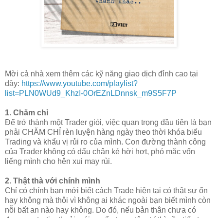
Mời cả nhà xem thêm các kỹ năng giao dịch đỉnh cao tại
đây:
https://www.youtube.com/playlist?
list=PLN0WUd9_KhzI-0OrEZnLDnnsk_m9S5F7P
1. Chăm chỉ
Để trở thành một Trader giỏi, việc quan trọng đầu tiên là bạn
phải CHĂM CHỈ rèn luyện hàng ngày theo thời khóa biểu
Trading và khẩu vị rủi ro của mình. Con đường thành công
của Trader không có dấu chân kẻ hời hợt, phó mặc vốn
liếng mình cho hên xui may rủi.
2. Thật thà với chính mình
Chỉ có chính bạn mới biết cách Trade hiện tại có thật sự ổn
hay không mà thôi vì không ai khác ngoài bạn biết mình còn
nỗi bất an nào hay không. Do đó, nếu bản thân chưa có