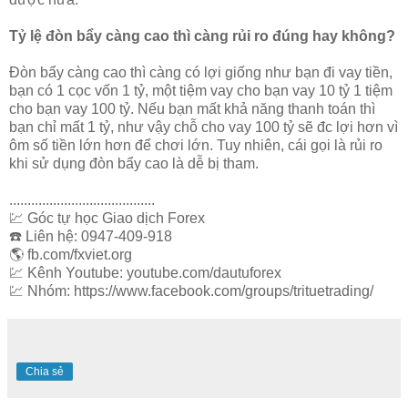
Tỷ lệ đòn bẩy càng cao thì càng rủi ro đúng hay không?
Đòn bẩy càng cao thì càng có lợi giống như bạn đi vay tiền,
bạn có 1 cọc vốn 1 tỷ, một tiệm vay cho bạn vay 10 tỷ 1 tiệm
cho bạn vay 100 tỷ. Nếu bạn mất khả năng thanh toán thì
bạn chỉ mất 1 tỷ, như vậy chỗ cho vay 100 tỷ sẽ đc lợi hơn vì
ôm số tiền lớn hơn để chơi lớn. Tuy nhiên, cái gọi là rủi ro
khi sử dụng đòn bẩy cao là dễ bị tham.
........................................
💹 Góc tự học Giao dịch Forex
☎️ Liên hệ: 0947-409-918
🌎 fb.com/fxviet.org
💹 Kênh Youtube: youtube.com/dautuforex
💹 Nhóm: https://www.facebook.com/groups/trituetrading/
Chia sẻ