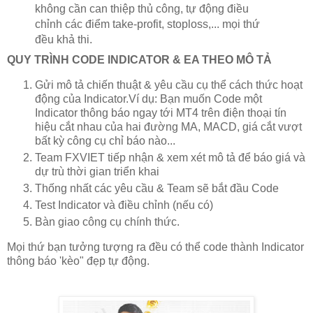
không cần can thiệp thủ công, tự động điều
chỉnh các điểm take-profit, stoploss,... mọi thứ
đều khả thi.
QUY TRÌNH CODE INDICATOR & EA THEO MÔ TẢ
Gửi mô tả chiến thuật & yêu cầu cụ thể cách thức hoạt
động của Indicator.Ví dụ: Bạn muốn Code một
Indicator thông báo ngay tới MT4 trên điện thoại tín
hiệu cắt nhau của hai đường MA, MACD, giá cắt vượt
bất kỳ công cụ chỉ báo nào...
Team FXVIET tiếp nhận & xem xét mô tả để báo giá và
dự trù thời gian triển khai
Thống nhất các yêu cầu & Team sẽ bắt đầu Code
Test Indicator và điều chỉnh (nếu có)
Bàn giao công cụ chính thức.
Mọi thứ bạn tưởng tượng ra đều có thể code thành Indicator
thông báo 'kèo" đẹp tự động.