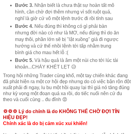
Bước 3.
Nhận biết là chưa thật sự hoàn tất mô
hình, cần chờ đợi thêm nhưng vì sốt ruột quá,
nghĩ là giờ cứ vô một lệnh trước đi rồi tính sau
Bước 4.
Nếu đúng thì không có gì phải bàn
nhưng đời nào có như là MƠ, nếu đúng thì do ăn
may thôi, phần lớn sẽ bị "lật xuồng" giá đi ngược
hướng và cứ thế nhồi lệnh tới tấp nhằm trung
bình giá cho mau hết lỗ :(
Bước 5.
Và hậu quả là âm một nùi cho tới lúc tài
khoản...CHÁY KHÉT LẸT 😥
Trong hội những Trader cùng khổ, một tay chiến khác đang
đã phát hiện ra một cơ hội đẹp nhưng do có việc bận rộn đột
xuất phải đi ngay, lu bu một hồi quay lại thì giá nó tăng đúng
như kỳ vọng một đoạn quá xa rồi, do tiếc nuối nên cứ đu
theo và cuối cùng .. đu đỉnh 😡
💢💢💢
Lý do chính là do KHÔNG THỂ CHỜ ĐỢI TÍN
HIỆU ĐẸP!
Chính xác là do bị cảm xúc xui khiến!