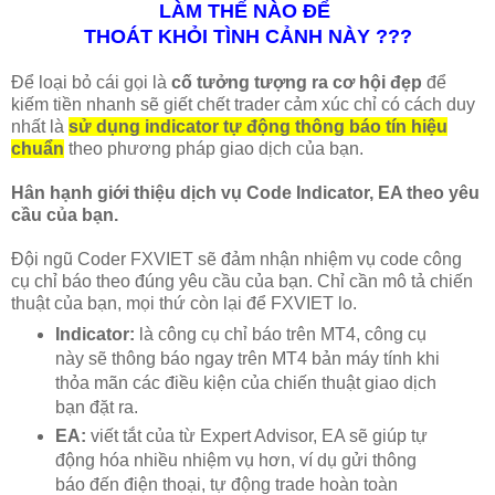
LÀM THẾ NÀO ĐỂ
THOÁT KHỎI TÌNH CẢNH NÀY ???
Để loại bỏ cái gọi là
cố tưởng tượng ra cơ hội đẹp
để
kiếm tiền nhanh sẽ giết chết trader cảm xúc chỉ có cách duy
nhất là
sử dụng indicator tự động thông báo tín hiệu
chuẩn
theo phương pháp giao dịch của bạn.
Hân hạnh giới thiệu dịch vụ Code Indicator, EA theo yêu
cầu của bạn.
Đội ngũ Coder FXVIET sẽ đảm nhận nhiệm vụ code công
cụ chỉ báo theo đúng yêu cầu của bạn. Chỉ cần mô tả chiến
thuật của bạn, mọi thứ còn lại để FXVIET lo.
Indicator:
là công cụ chỉ báo trên MT4, công cụ
này sẽ thông báo ngay trên MT4 bản máy tính khi
thỏa mãn các điều kiện của chiến thuật giao dịch
bạn đặt ra.
EA:
viết tắt của từ Expert Advisor, EA sẽ giúp tự
động hóa nhiều nhiệm vụ hơn, ví dụ gửi thông
báo đến điện thoại, tự động trade hoàn toàn