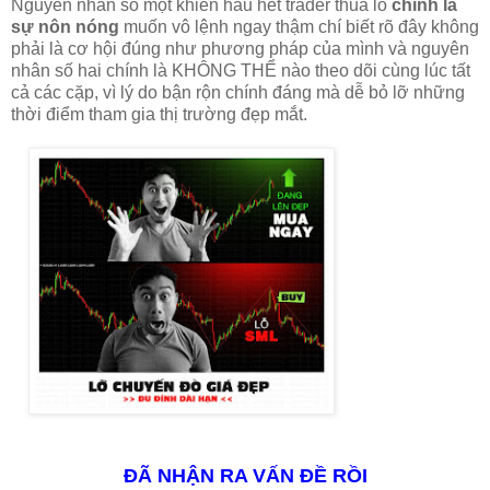
Nguyên nhân số một khiến hầu hết trader thua lỗ
chính là
sự nôn nóng
muốn vô lệnh ngay thậm chí biết rõ đây không
phải là cơ hội đúng như phương pháp của mình và nguyên
nhân số hai chính là KHÔNG THỂ nào theo dõi cùng lúc tất
cả các cặp, vì lý do bận rộn chính đáng mà dễ bỏ lỡ những
thời điểm tham gia thị trường đẹp mắt.
ĐÃ NHẬN RA VẤN ĐỀ RỒI