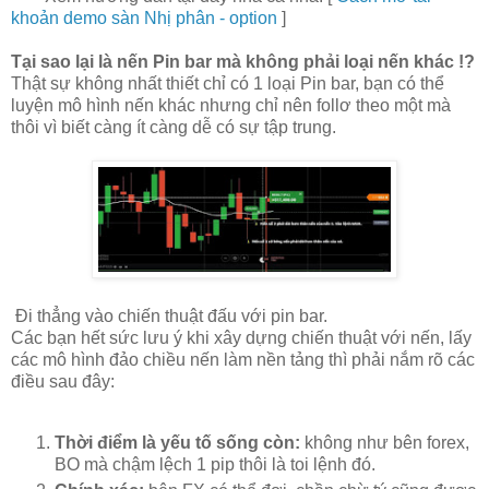
khoản demo sàn Nhị phân - option
]
Tại sao lại là nến Pin bar mà không phải loại nến khác !?
Thật sự không nhất thiết chỉ có 1 loại Pin bar, bạn có thể
luyện mô hình nến khác nhưng chỉ nên follơ theo một mà
thôi vì biết càng ít càng dễ có sự tập trung.
Đi thẳng vào chiến thuật đấu với pin bar.
Các bạn hết sức lưu ý khi xây dựng chiến thuật với nến, lấy
các mô hình đảo chiều nến làm nền tảng thì phải nắm rõ các
điều sau đây:
Thời điểm là yếu tố sống còn:
không như bên forex,
BO mà chậm lệch 1 pip thôi là toi lệnh đó.