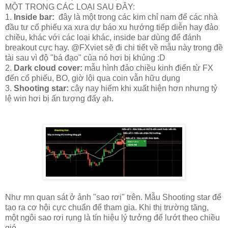
MỘT TRONG CÁC LOẠI SAU ĐÂY:
1.
Inside bar:
đây là một trong các kim chỉ nam để các nhà
đầu tư cổ phiếu xa xưa dự báo xu hướng tiếp diễn hay đảo
chiều, khác với các loại khác, inside bar dùng để đánh
breakout cực hay. @FXviet sẽ đi chi tiết về mẫu này trong đề
tài sau vì độ "bá đạo" của nó hơi bị khủng :D
2.
Dark cloud cover:
mẫu hình đảo chiều kinh điển từ FX
đến cổ phiếu, BO, giờ lội qua coin vẫn hữu dụng
3.
Shooting star:
cây nay hiếm khi xuất hiện hơn nhưng tỷ
lệ win hơi bị ấn tượng đấy ạh.
Như mn quan sát ở ảnh "sao rơi" trên. Mẫu Shooting star để
tạo ra cơ hội cực chuẩn để tham gia. Khi thị trường tăng,
một ngôi sao rơi rụng là tín hiệu lý tưởng để lướt theo chiều
gió.