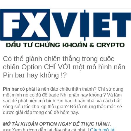
Có thể giành chiến thắng trong cuộc
chiến Option CHỈ VỚI một mô hình nến
Pin bar hay không !?
Pin bar
có phải là nến đảo chiều thần thánh? Chỉ sử dụng
một mình nó có đủ để trade Nhị phân hay không ? Và làm
sao để phát hiện mô hình Pin bar chuẩn nhất và cách bắt
sóng siêu tốc cho kịp thời gian? Đó là những thắc mắc sẽ
được giải đáp trong chủ đề hôm nay.
MỞ TÀI KHOẢN OPTION NGAY ĐỂ THỰC HÀNH.
>>> Xem hướng dẫn tại đây nha cả nhà: [
Cách mở tài