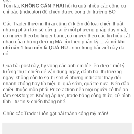
Tóm lại,
KHÔNG CẦN PHẢI
hội tụ quá nhiều các công cụ
chỉ báo (indicator) để chiến được trong thị trường BO.
Các Trader thường thì ai cũng đi kiếm đủ loại chiến thuật
nhưng phần lớn sẽ dừng lại ở một phương pháp duy nhất,
có người theo bollinger band, có người theo các tín hiệu cắt
nhau của những đường MA, rồi theo phân kỳ,....và
có khi
chỉ cần 1 loại nến là QUÁ ĐỦ
- như trong bài viết này đã
nói.
Qua bài post này, hy vọng các anh em lóe lên được một ý
tưởng thực chiến để vận dụng ngay, đánh bại thị trường
ngay, không còn lo sợ bị sml vì những indicator thay đổi
nhanh chóng hay tín hiệu bị quá sớm, quá trễ nữa. Nến đảo
chiều thuộc môn phái Price action nên mọi người có thể an
tâm set&forget. Không áp lực, trade bằng công thức, cứ bình
tĩnh - tự tin & chiến thắng nhé.
Chúc các Trader luôn gặt hái thành công mỹ mãn!